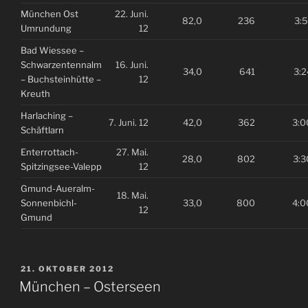
München Ost
22. Juni.
82,0
236
3:5
Umrundung
12
Bad Wiessee –
Schwarzentennalm
16. Juni.
34,0
641
3:2
– Buchsteinhütte –
12
Kreuth
Harlaching –
7. Juni. 12
42,0
362
3:0
Schäftlarn
Enterrottach-
27. Mai.
28,0
802
3:3
Spitzingsee-Valepp
12
Gmund-Aueralm-
18. Mai.
Sonnenbichl-
33,0
800
4:0
12
Gmund
VERÖFFENTLICHT
21. OKTOBER 2012
AM
München – Osterseen