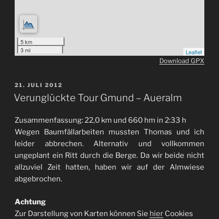
5 km
3 mi
Leaflet
Download GPX
VERÖFFENTLICHT
21. JULI 2012
AM
Verunglückte Tour Gmund – Aueralm
Zusammenfassung: 22,0 km und 660 hm in 2:33 h
Wegen Baumfällarbeiten mussten Thomas und ich
leider abbrechen. Alternativ und vollkommen
ungeplant ein Ritt durch die Berge. Da wir beide nicht
allzuviel Zeit hatten, haben wir auf der Almwiese
abgebrochen.
Achtung
Zur Darstellung von Karten können Sie
hier
Cookies