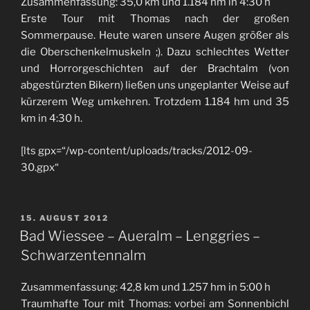
Zusammenfassung: 35,0 km und 1.184 hm in 4:30 h
Erste Tour mit Thomas nach der großen
Sommerpause. Heute waren unsere Augen größer als
die Oberschenkelmuskeln ;). Dazu schlechtes Wetter
und Horrorgeschichten auf der Brachtalm (von
abgestürzten Bikern) ließen uns ungeplanter Weise auf
kürzerem Weg umkehren. Trotzdem 1.184 hm und 35
km in 4:30 h.
[lts gpx=“/wp-content/uploads/tracks/2012-09-
30.gpx“
VERÖFFENTLICHT
15. AUGUST 2012
AM
Bad Wiessee – Aueralm – Lenggries –
Schwarzentennalm
Zusammenfassung: 42,8 km und 1.257 hm in 5:00 h
Traumhafte Tour mit Thomas: vorbei am Sonnenbichl