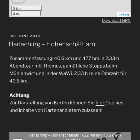
5 km
3 mi
Leaflet
Download GPX
VERÖFFENTLICHT
30. JUNI 2012
AM
Harlaching – Hohenschäftlarn
Zusammenfassung: 40,6 km und 477 hm in 2:33 h
Abendtour mit Thomas, gemütliche Stopps beim
Mühlenwirt und in der WaWi. 2:33 h reine Fahrzeit für
40,6 km.
Achtung
Zur Darstellung von Karten können Sie
hier
Cookies
und Inhalte von Kartenanbietern zulassen!
Harlaching – Hohenschäftlarn | 622 hm und 40.6 km in