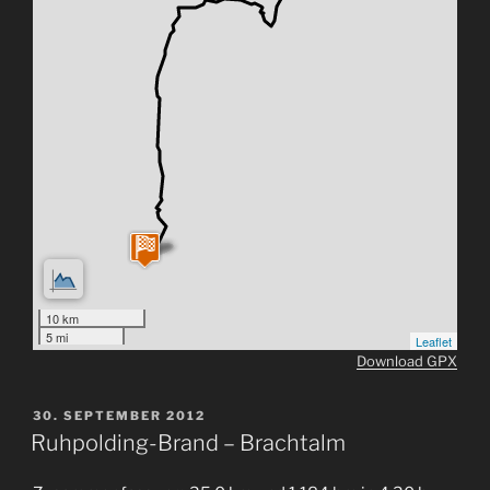
10 km
5 mi
Leaflet
Download GPX
VERÖFFENTLICHT
30. SEPTEMBER 2012
AM
Ruhpolding-Brand – Brachtalm