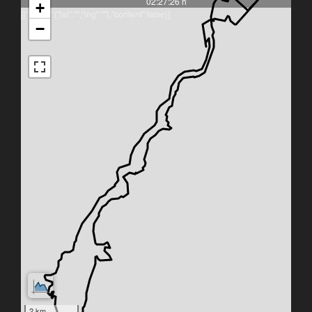
02:27:26 h
+
[{"latlng":{"lat":"","lng":""},"content":false}]
−
2 km