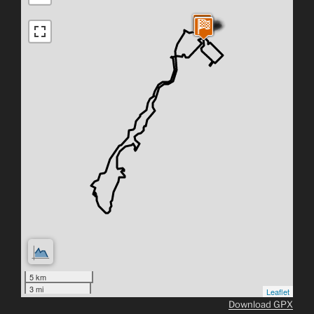
5 km
3 mi
Leaflet
Download GPX