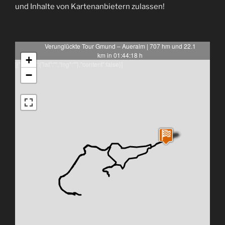
und Inhalte von Kartenanbietern zulassen!
Verunglückte Tour Gmund – Aueralm | 707 hm und 22.1
km in 01:44:18 h
+
[{"latlng":{"lat":"","lng":""},"content":false}]
−