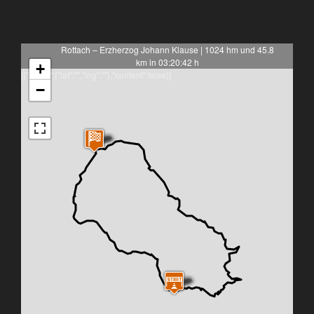
Rottach – Erzherzog Johann Klause | 1024 hm und 45.8
km in 03:20:42 h
+
[{"latlng":{"lat":"","lng":""},"content":false}]
−