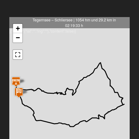
Tegernsee – Schliersee | 1054 hm und 29.2 km in
02:19:33 h
+
[{"latlng":{"lat":"","lng":""},"content":false}]
−