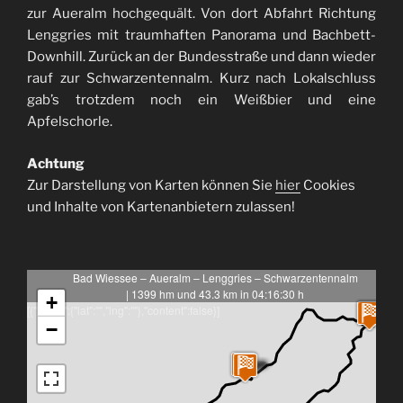
zur Aueralm hochgequält. Von dort Abfahrt Richtung
Lenggries mit traumhaften Panorama und Bachbett-
Downhill. Zurück an der Bundesstraße und dann wieder
rauf zur Schwarzentennalm. Kurz nach Lokalschluss
gab’s trotzdem noch ein Weißbier und eine
Apfelschorle.
Achtung
Zur Darstellung von Karten können Sie
hier
Cookies
und Inhalte von Kartenanbietern zulassen!
Bad Wiessee – Aueralm – Lenggries – Schwarzentennalm
| 1399 hm und 43.3 km in 04:16:30 h
+
[{"latlng":{"lat":"","lng":""},"content":false}]
−