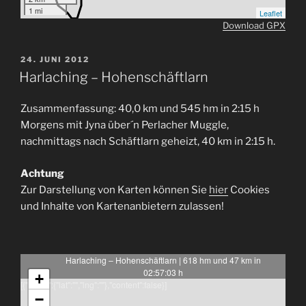
1 mi
Leaflet
Download GPX
VERÖFFENTLICHT
24. JUNI 2012
AM
Harlaching – Hohenschäftlarn
Zusammenfassung: 40,0 km und 545 hm in 2:15 h
Morgens mit Jyna über´n Perlacher Muggle,
nachmittags nach Schäftlarn geheizt, 40 km in 2:15 h.
Achtung
Zur Darstellung von Karten können Sie
hier
Cookies
und Inhalte von Kartenanbietern zulassen!
Harlaching – Hohenschäftlarn | 618 hm und 47 km in
02:57:03 h
+
[{"latlng":{"lat":"","lng":""},"content":false}]
−