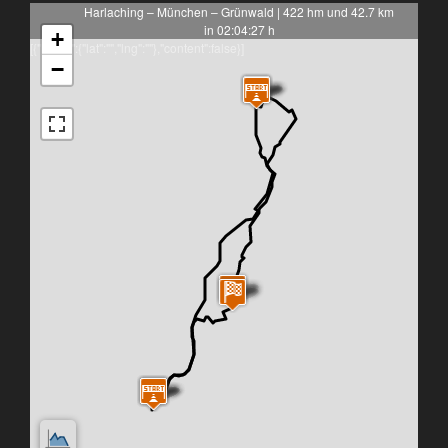
Harlaching – München – Grünwald | 422 hm und 42.7 km
in 02:04:27 h
+
[{"latlng":{"lat":"","lng":""},"content":false}]
−