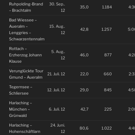
Ruhpolding-Brand
30. Sep..
35,0
1.184
4:3
– Brachtalm
12
Bad Wiessee –
Aueralm –
15. Aug..
42,8
1.257
5:0
Lenggries –
12
Schwarzentennalm
Rottach –
5. Aug..
Erzherzog Johann
46,0
877
4:2
12
Klause
Verunglückte Tour
21. Juli. 12
22,0
660
2:3
Gmund – Aueralm
Tegernsee –
12. Juli. 12
29,0
845
4:5
Schliersee
Harlaching –
München –
6. Juli. 12
42,7
225
2:0
Grünwald
Harlaching –
24. Juni.
80,6
1.022
4:4
Hohenschäftlarn
12