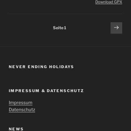
Download GPX
Seitennummerierung
Näch
Seite
1
Seit
der
Beiträge
NEVER ENDING HOLIDAYS
IMPRESSUM & DATENSCHUTZ
Impressum
Datenschutz
NEWS