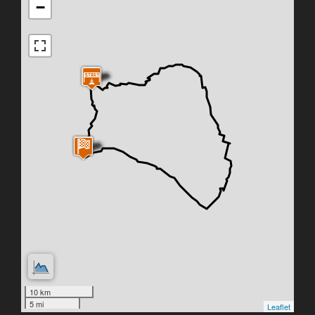
−
10 km
5 mi
Leaflet