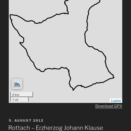
2 km
1 mi
Leaflet
Download GPX
VERÖFFENTLICHT
5. AUGUST 2012
AM
Rottach – Erzherzog Johann Klause