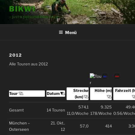
Zum
BIKWI
Inhalt
– just a personal bike page –
springen
Menü
2012
Alle Touren aus 2012
Strecke (km)
Sortiere aufsteigend nach
Strecke
Höhe (m)
Sortiere aufsteigen
Höhe (m)
Fahrzeit (h)
Sortiere 
Fahrzeit (h
Tour
Sortiere aufsteigend nach
Tour
Datum
Sortiere aufsteigend nach
Datum
(km)
574,1
9.325
49:4
Gesamt
14 Touren
11,0/Woche
178/Woche
0:56/Woch
München –
21. Okt..
57,0
414
3:3
Osterseen
12