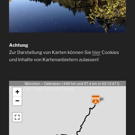
Achtung
Zur Darstellung von Karten können Sie
hier
Cookies
und Inhalte von Kartenanbietern zulassen!
München – Osterseen | 649 hm und 57.4 km in 03:13:47 h
[{"latlng":{"lat":"","lng":""},"content":false}]
+
−