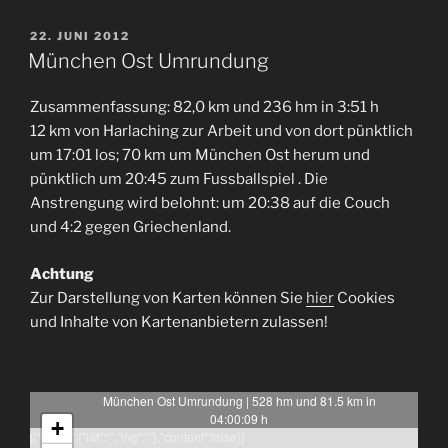
VERÖFFENTLICHT
22. JUNI 2012
AM
München Ost Umrundung
Zusammenfassung: 82,0 km und 236 hm in 3:51 h
12 km von Harlaching zur Arbeit und von dort pünktlich
um 17:01 los; 70 km um München Ost herum und
pünktlich um 20:45 zum Fussballspiel . Die
Anstrengung wird belohnt: um 20:38 auf die Couch
und 4:2 gegen Griechenland.
Achtung
Zur Darstellung von Karten können Sie
hier
Cookies
und Inhalte von Kartenanbietern zulassen!
München Ost Umrundung | 528 hm und 81.5 km in
04:00:09 h
+
[{"latlng":{"lat":"","lng":""},"content":false}]