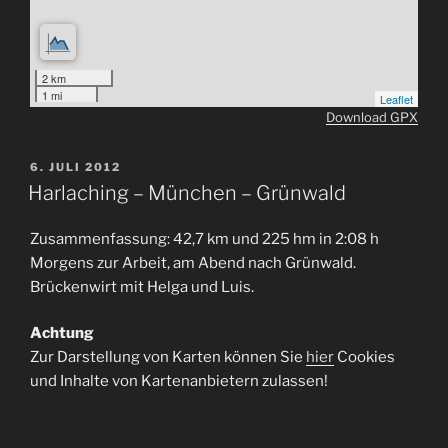
2 km
1 mi
Leaflet
Download GPX
VERÖFFENTLICHT
6. JULI 2012
AM
Harlaching – München – Grünwald
Zusammenfassung: 42,7 km und 225 hm in 2:08 h
Morgens zur Arbeit, am Abend nach Grünwald.
Brückenwirt mit Helga und Luis.
Achtung
Zur Darstellung von Karten können Sie
hier
Cookies
und Inhalte von Kartenanbietern zulassen!