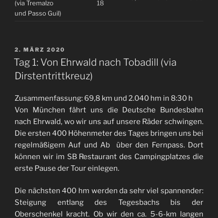
(via Tremalzo
18
und Passo Guil)
VERÖFFENTLICHT
2. MÄRZ 2020
AM
Tag 1: Von Ehrwald nach Tobadill (via
Dirstentrittkreuz)
Zusammenfassung: 69,8 km und 2.040 hm in 8:30 h
Von München fährt uns die Deutsche Bundesbahn
nach Ehrwald, wo wir uns auf unsere Räder schwingen.
Die ersten 400 Höhenmeter des Tages bringen uns bei
regelmäßigem Auf und Ab über den Fernpass. Dort
können wir im SB Restaurant des Campingplatzes die
erste Pause der Tour einlegen.
Die nächsten 400 hm werden da sehr viel spannender:
Steigung entlang des Tegesbachs bis der
Oberschenkel kracht. Ob wir den ca. 5-6-km langen