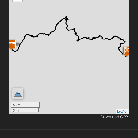
5 km
3 mi
Leaflet
Download GPX