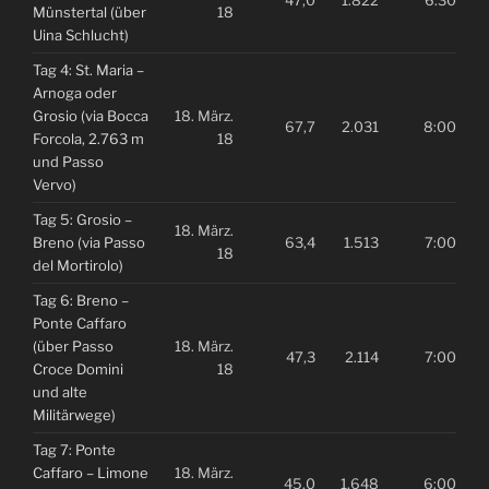
Münstertal (über
18
Uina Schlucht)
Tag 4: St. Maria –
Arnoga oder
Grosio (via Bocca
18. März.
67,7
2.031
8:00
Forcola, 2.763 m
18
und Passo
Vervo)
Tag 5: Grosio –
18. März.
Breno (via Passo
63,4
1.513
7:00
18
del Mortirolo)
Tag 6: Breno –
Ponte Caffaro
(über Passo
18. März.
47,3
2.114
7:00
Croce Domini
18
und alte
Militärwege)
Tag 7: Ponte
Caffaro – Limone
18. März.
45,0
1.648
6:00