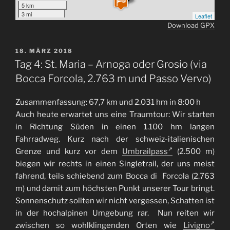
5 km
3 mi
Leaflet
Download GPX
VERÖFFENTLICHT
18. MÄRZ 2018
AM
Tag 4: St. Maria – Arnoga oder Grosio (via
Bocca Forcola, 2.763 m und Passo Vervo)
Zusammenfassung: 67,7 km und 2.031 hm in 8:00 h
Auch heute erwartet uns eine Traumtour: Wir starten
in Richtung Süden in einen 1.100 hm langen
Fahrradweg. Kurz nach der schweiz-italienischen
Grenze und kurz vor dem
Umbrailpass
(2.500 m)
biegen wir rechts in einen Singletrail, der uns meist
fahrend, teils schiebend zum Bocca di Forcola (2.763
m) und damit zum höchsten Punkt unserer Tour bringt.
Sonnenschutz sollten wir nicht vergessen, Schatten ist
in der hochalpinen Umgebung rar. Nun reiten wir
zwischen so wohlklingenden Orten wie
Livigno