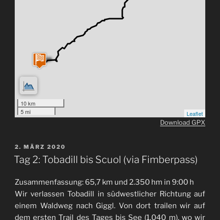
10 km
5 mi
Leaflet
Download GPX
VERÖFFENTLICHT
2. MÄRZ 2020
AM
Tag 2: Tobadill bis Scuol (via Fimberpass)
Zusammenfassung: 65,7 km und 2.350 hm in 9:00 h
Wir verlassen Tobadill in südwestlicher Richtung auf
einem Waldweg nach Giggl. Von dort trailen wir auf
dem ersten Trail des Tages bis See (1.040 m), wo wir