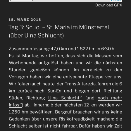
Download GPX
VERÖFFENTLICHT
18. MÄRZ 2018
AM
Tag 3: Scuol – St. Maria im Münstertal
(über Uina Schlucht)
Zusammenfassung: 47,0 km und 1.822 hm in 6:30 h
Es ist Montag, wir hoffen, dass sich die Massen vom
Wochenende aufgelöst haben und wir die nächsten
Stunden genießen können. Im Vergleich zu den
Vortagen haben wir eine entspannte Etappe vor uns.
Wir folgen auch heute der Trans Altarezia, fahren die 6
km zurück nach Sur-En und biegen dort Richtung
Süden, Richtung
Uina Schlucht
(und
noch mehr
Infos
) ab. Innerhalb der nächsten 12 km werden wir
1.250 hm bewältigen. Bergauf brauchen wir uns keine
Gedanken über unsere Risikofreudigkeit machen: die
Schlucht selber ist nicht fahrbar. Dafür haben wir Zeit