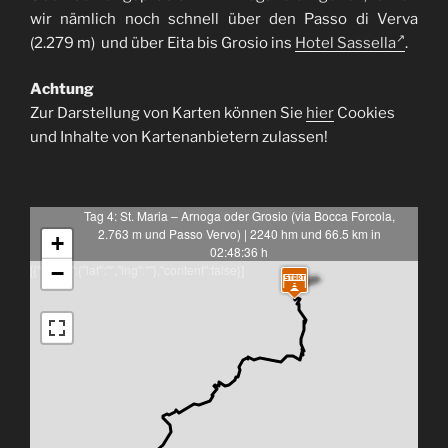
wir nämlich noch schnell über den Passo di Verva
(2.279 m) und über Eita bis Grosio ins
Hotel Sassella
.
Achtung
Zur Darstellung von Karten können Sie
hier
Cookies
und Inhalte von Kartenanbietern zulassen!
Tag 4: St. Maria – Arnoga oder Grosio (via Bocca Forcola,
2.763 m und Passo Vervo) | 2240 hm und 66.5 km in
+
02:48:36 h
[{"latlng":{"lat":"","lng":""},"content":false}]
−