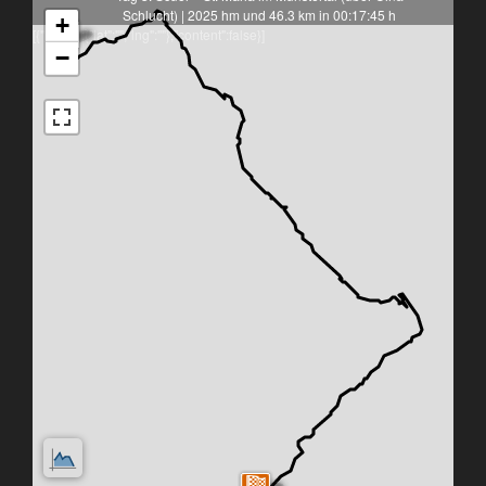
Schlucht) | 2025 hm und 46.3 km in 00:17:45 h
+
[{"latlng":{"lat":"","lng":""},"content":false}]
−