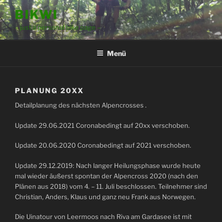
Zum
BIKWI
Inhalt
– just a personal bike page –
springen
Menü
PLANUNG 20XX
Detailplanung des nächsten Alpencrosses .
Update 29.06.2021 Coronabedingt auf 20xx verschoben.
Update 20.06.2020 Coronabedingt auf 2021 verschoben.
Update 29.12.2019: Nach langer Heilungsphase wurde heute
mal wieder äußerst spontan der Alpencross 2020 (nach den
Plänen aus 2018) vom 4. – 11. Juli beschlossen. Teilnehmer sind
Christian, Anders, Klaus und ganz neu Frank aus Norwegen.
Die Uinatour von Leermoos nach Riva am Gardasee ist mit