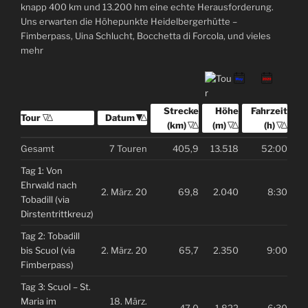
knapp 400 km und 13.200 hm eine echte Herausforderung.
Uns erwarten die Höhepunkte Heidelbergerhütte –
Fimberpass, Uina Schlucht, Bocchetta di Forcola, und vieles
mehr
Strecke (km)
Sortiere aufsteigend nach
Strecke
Höhe (m)
Sortiere aufsteigend
Höhe
Fahrzeit (h)
Sortiere auf
Fahrzeit
Tour
Sortiere aufsteigend nach
Tour
Datum
Sortiere aufsteigend nach
Datum
(km)
(m)
(h)
Gesamt
7 Touren
405,9
13.518
52:00
Tag 1: Von
Ehrwald nach
2. März. 20
69,8
2.040
8:30
Tobadill (via
Dirstentrittkreuz)
Tag 2: Tobadill
bis Scuol (via
2. März. 20
65,7
2.350
9:00
Fimberpass)
Tag 3: Scuol – St.
Maria im
18. März.
47,0
1.822
6:30