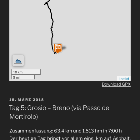
10 km
5 mi
Leaflet
Download GPX
VERÖFFENTLICHT
18. MÄRZ 2018
AM
Tag 5: Grosio – Breno (via Passo del
Mortirolo)
Zusammenfassung: 63,4 km und 1.513 hm in 7:00 h
Der heutige Tag bringt vor allem eins: km auf Asphalt.