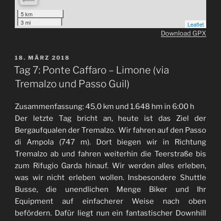
5 km
3 mi
Leaflet
Download GPX
VERÖFFENTLICHT
18. MÄRZ 2018
AM
Tag 7: Ponte Caffaro – Limone (via
Tremalzo und Passo Guil)
Zusammenfassung: 45,0 km und 1.648 hm in 6:00 h
Der letzte Tag bricht an, heute ist das Ziel der
Bergaufqualen der Tremalzo. Wir fahren auf den Passo
di Ampola (747 m). Dort biegen wir in Richtung
Tremalzo ab und fahren weiterhin die Teerstraße bis
zum Rifugio Garda hinauf. Wir werden alles erleben,
was wir nicht erleben wollen. Insbesondere Shuttle
Busse, die unendlichen Menge Biker und Ihr
Equipment auf einfacherer Weise nach oben
befördern. Dafür liegt nun ein fantastischer Downhill