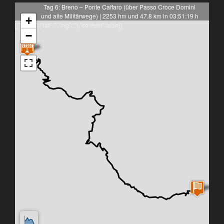
Tag 6: Breno – Ponte Caffaro (über Passo Croce Domini
und alte Militärwege) | 2253 hm und 47.8 km in 03:51:19 h
+
[{"latlng":{"lat":"","lng":""},"content":false}]
−