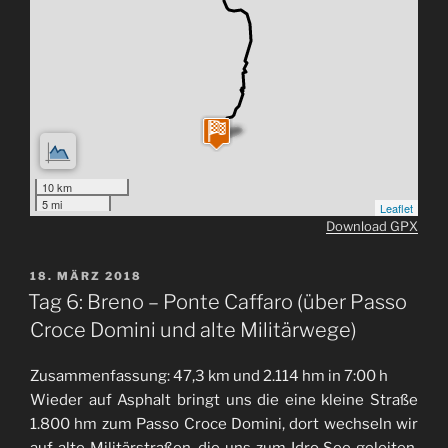
10 km
5 mi
Leaflet
Download GPX
VERÖFFENTLICHT
18. MÄRZ 2018
AM
Tag 6: Breno – Ponte Caffaro (über Passo
Croce Domini und alte Militärwege)
Zusammenfassung: 47,3 km und 2.114 hm in 7:00 h
Wieder auf Asphalt bringt uns die eine kleine Straße
1.800 hm zum Passo Croce Domini, dort wechseln wir