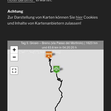
Achtung
Zur Darstellung von Karten können Sie
hier
Cookies
und Inhalte von Kartenanbietern zulassen!
Tag 5: Grosio – Breno (via Passo del Mortirolo) | 1623 hm
und 63.6 km in 04:20:20 h
+
[{"latlng":{"lat":"","lng":""},"content":false}]
−