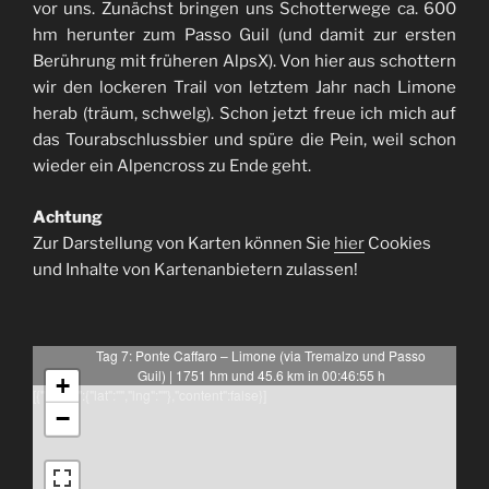
vor uns. Zunächst bringen uns Schotterwege ca. 600
hm herunter zum Passo Guil (und damit zur ersten
Berührung mit früheren AlpsX). Von hier aus schottern
wir den lockeren Trail von letztem Jahr nach Limone
herab (träum, schwelg). Schon jetzt freue ich mich auf
das Tourabschlussbier und spüre die Pein, weil schon
wieder ein Alpencross zu Ende geht.
Achtung
Zur Darstellung von Karten können Sie
hier
Cookies
und Inhalte von Kartenanbietern zulassen!
Tag 7: Ponte Caffaro – Limone (via Tremalzo und Passo
Guil) | 1751 hm und 45.6 km in 00:46:55 h
+
[{"latlng":{"lat":"","lng":""},"content":false}]
−