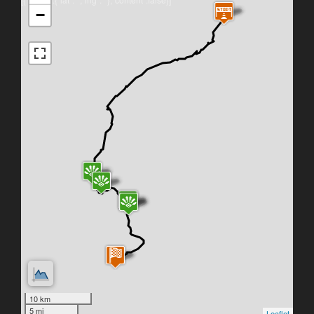
−
10 km
5 mi
Leaflet