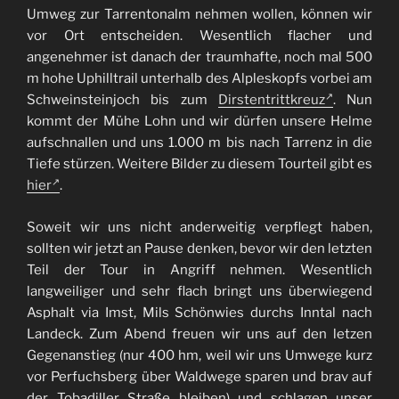
Umweg zur Tarrentonalm nehmen wollen, können wir
vor Ort entscheiden. Wesentlich flacher und
angenehmer ist danach der traumhafte, noch mal 500
m hohe Uphilltrail unterhalb des Alpleskopfs vorbei am
Schweinsteinjoch bis zum
Dirstentrittkreuz
. Nun
kommt der Mühe Lohn und wir dürfen unsere Helme
aufschnallen und uns 1.000 m bis nach Tarrenz in die
Tiefe stürzen. Weitere Bilder zu diesem Tourteil gibt es
hier
.
Soweit wir uns nicht anderweitig verpflegt haben,
sollten wir jetzt an Pause denken, bevor wir den letzten
Teil der Tour in Angriff nehmen. Wesentlich
langweiliger und sehr flach bringt uns überwiegend
Asphalt via Imst, Mils Schönwies durchs Inntal nach
Landeck. Zum Abend freuen wir uns auf den letzen
Gegenanstieg (nur 400 hm, weil wir uns Umwege kurz
vor Perfuchsberg über Waldwege sparen und brav auf
der Tobadiller Straße bleiben) und schlagen unser