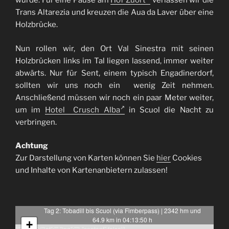
wurde. Für eine Pause am
Hof Zuort
verlassen wir die
Trans Altarezia und kreuzen die Aua da Laver über eine
Holzbrücke.
Nun rollen wir, den Ort Val Sinestra mit seinen
Holzbrücken links im Tal liegen lassend, immer weiter
abwärts. Nur für Sent, einem typisch Engadinerdorf,
sollten wir uns noch ein wenig Zeit nehmen.
Anschließend müssen wir noch ein paar Meter weiter,
um im
Hotel Crusch Alba
in Scuol die Nacht zu
verbringen.
Achtung
Zur Darstellung von Karten können Sie
hier
Cookies
und Inhalte von Kartenanbietern zulassen!
Tag 2: Tobadill bis Scuol (via Fimberpass) | 2342 hm und
64.9 km in 04:13:50 h
+
[{"latlng":{"lat":"","lng":""},"content":false}]