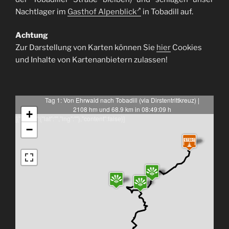
Nachtlager im
Gasthof Alpenblick
in Tobadill auf.
Achtung
Zur Darstellung von Karten können Sie
hier
Cookies
und Inhalte von Kartenanbietern zulassen!
Tag 1: Von Ehrwald nach Tobadill (via Dirstentrittkreuz) |
2108 hm und 68.9 km in 08:49:09 h
+
[{"latlng":{"lat":"","lng":""},"content":false}]
−