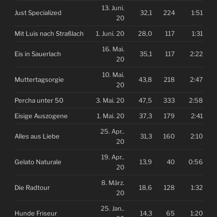
13. Juni.
Just Specialized
32,1
224
1:51
20
Mit Luis nach Straßlach
1. Juni. 20
28,0
117
1:31
16. Mai.
Eis in Sauerlach
35,1
117
2:22
20
10. Mai.
Muttertagsorgie
43,8
218
2:47
20
Percha unter 50
3. Mai. 20
47,5
333
2:58
Eisige Auszogene
1. Mai. 20
37,3
179
2:41
25. Apr..
Alles aus Liebe
31,3
160
2:10
20
19. Apr..
Gelato Naturale
13,9
40
0:56
20
8. März.
Die Radtour
18,6
128
1:32
20
25. Jan..
Hunde Friseur
14,3
65
1:20