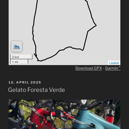
2 km
1 mi
Leaflet
Download GPX
-
Garmin
VERÖFFENTLICHT
12. APRIL 2025
AM
Gelato Foresta Verde