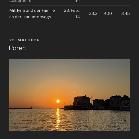
Leiberheim
14
Mit Jyna und der Familie
23. Feb..
33,3
400
3:45
an der Isar unterwegs
14
VERÖFFENTLICHT
22. MAI 2026
AM
Poreč