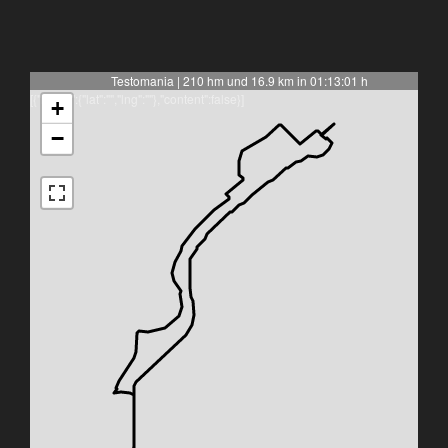
Testomania | 210 hm und 16.9 km in 01:13:01 h
[{"latlng":{"lat":"","lng":""},"content":false}]
+
−