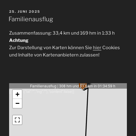
VERÖFFENTLICHT
25. JUNI 2025
AM
Familienausflug
Zusammenfassung: 33,4 km und 169 hm in 1:33 h
Achtung
Zur Darstellung von Karten können Sie
hier
Cookies
und Inhalte von Kartenanbietern zulassen!
Familienausflug | 308 hm und 33.6 km in 01:34:59 h
[{"latlng":{"lat":"","lng":""},"content":false}]
+
−