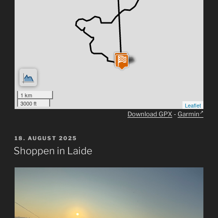
1 km
3000 ft
Leaflet
Download GPX
-
Garmin
VERÖFFENTLICHT
18. AUGUST 2025
AM
Shoppen in Laide