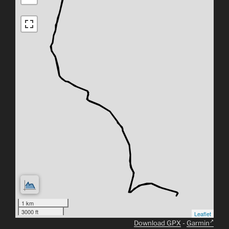
1 km
3000 ft
Leaflet
Download GPX
-
Garmin