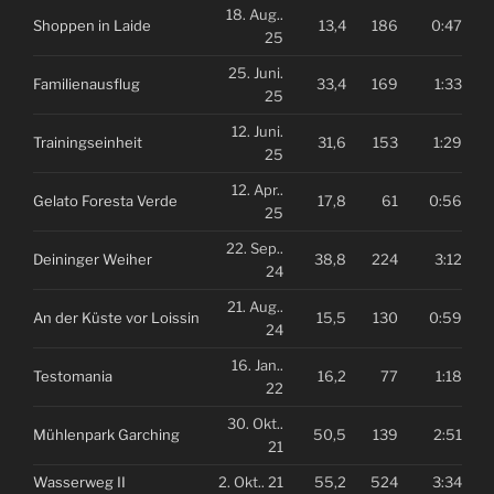
18. Aug..
Shoppen in Laide
13,4
186
0:47
25
25. Juni.
Familienausflug
33,4
169
1:33
25
12. Juni.
Trainingseinheit
31,6
153
1:29
25
12. Apr..
Gelato Foresta Verde
17,8
61
0:56
25
22. Sep..
Deininger Weiher
38,8
224
3:12
24
21. Aug..
An der Küste vor Loissin
15,5
130
0:59
24
16. Jan..
Testomania
16,2
77
1:18
22
30. Okt..
Mühlenpark Garching
50,5
139
2:51
21
Wasserweg II
2. Okt.. 21
55,2
524
3:34