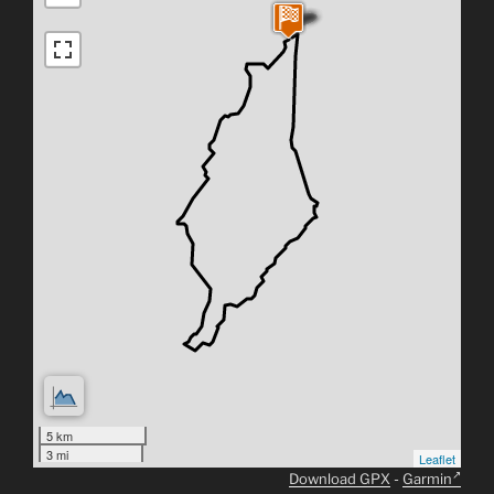
5 km
3 mi
Leaflet
Download GPX
-
Garmin