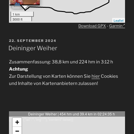
1 km
3000 ft
Leaflet
Download GPX
-
Garmin
VERÖFFENTLICHT
22. SEPTEMBER 2024
AM
Deininger Weiher
Zusammenfassung: 38,8 km und 224 hm in 3:12 h
Achtung
Zur Darstellung von Karten können Sie
hier
Cookies
und Inhalte von Kartenanbietern zulassen!
Deininger Weiher | 454 hm und 39.4 km in 02:24:35 h
[{"latlng":{"lat":"","lng":""},"content":false}]
+
−