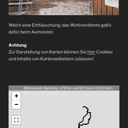
Welch eine Enttäuschung, das Wohlverdiente gab’s
dafür beim Aumeister.
Achtung
Zur Darstellung von Karten können Sie
hier
Cookies
und Inhalte von Kartenanbietern zulassen!
Mühlenpark Garching | 478 hm und 52.5 km in 03:20:44 h
[{"latlng":{"lat":"","lng":""},"content":false}]
+
−