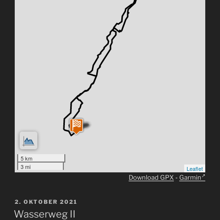
5 km
3 mi
Leaflet
Download GPX
-
Garmin
VERÖFFENTLICHT
2. OKTOBER 2021
AM
Wasserweg II