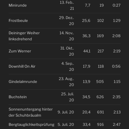
13. Feb..
Minirunde
7,7
19
0:27
21
29. Dez..
Frostbeule
25,6
102
1:29
20
Deininger Weiher
14. Nov..
36,3
169
2:08
linksdrehend
20
31. Okt..
Zum Werner
44,1
217
2:19
20
4. Sep..
Downhill On Air
17,9
118
0:56
20
23. Aug..
Gindelalmrunde
13,9
505
1:15
20
25. Juli.
Buchstein
34,5
626
2:35
20
Sonnenuntergang hinter
9. Juli. 20
20,4
691
2:13
der Schuhbräualm
Bergtauglichkeitsprüfung
5. Juli. 20
33,4
916
2:47