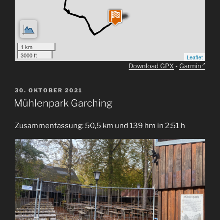
1 km
3000 ft
Leaflet
Download GPX
-
Garmin
VERÖFFENTLICHT
30. OKTOBER 2021
AM
Mühlenpark Garching
Zusammenfassung: 50,5 km und 139 hm in 2:51 h