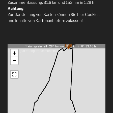
Zusammenfassung: 31,6 km und 153 hm in 1:29 h
Achtung
Zur Darstellung von Karten können Sie
hier
Cookies
und Inhalte von Kartenanbietern zulassen!
Trainingseinheit | 284 hm und 31.8 km in 01:33:16 h
[{"latlng":{"lat":"","lng":""},"content":false}]
+
−