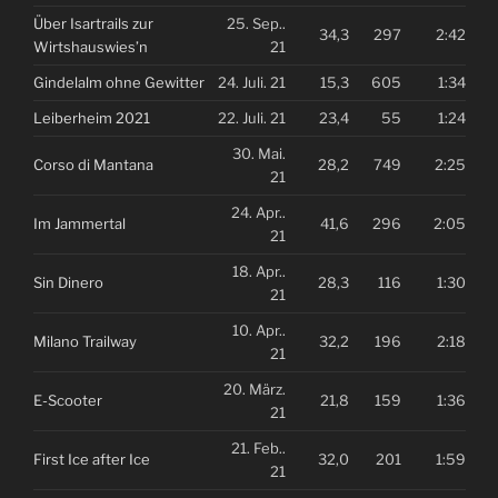
Über Isartrails zur
25. Sep..
34,3
297
2:42
Wirtshauswies’n
21
Gindelalm ohne Gewitter
24. Juli. 21
15,3
605
1:34
Leiberheim 2021
22. Juli. 21
23,4
55
1:24
30. Mai.
Corso di Mantana
28,2
749
2:25
21
24. Apr..
Im Jammertal
41,6
296
2:05
21
18. Apr..
Sin Dinero
28,3
116
1:30
21
10. Apr..
Milano Trailway
32,2
196
2:18
21
20. März.
E-Scooter
21,8
159
1:36
21
21. Feb..
First Ice after Ice
32,0
201
1:59
21