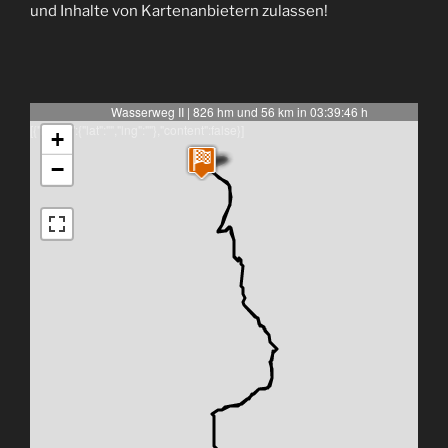
und Inhalte von Kartenanbietern zulassen!
Wasserweg II | 826 hm und 56 km in 03:39:46 h
[{"latlng":{"lat":"","lng":""},"content":false}]
+
−