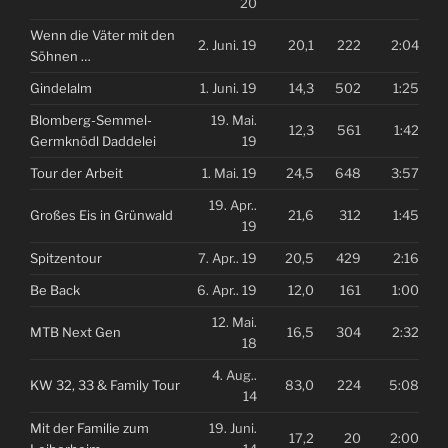
20
Wenn die Väter mit den
2. Juni. 19
20,1
222
2:04
Söhnen …
Gindelalm
1. Juni. 19
14,3
502
1:25
Blomberg-Semmel-
19. Mai.
12,3
561
1:42
Germknödl Daddelei
19
Tour der Arbeit
1. Mai. 19
24,5
648
3:57
19. Apr..
Großes Eis in Grünwald
21,6
312
1:45
19
Spitzentour
7. Apr.. 19
20,5
429
2:16
Be Back
6. Apr.. 19
12,0
161
1:00
12. Mai.
MTB Next Gen
16,5
304
2:32
18
4. Aug..
KW 32, 33 & Family Tour
83,0
224
5:08
14
Mit der Familie zum
19. Juni.
17,2
20
2:00