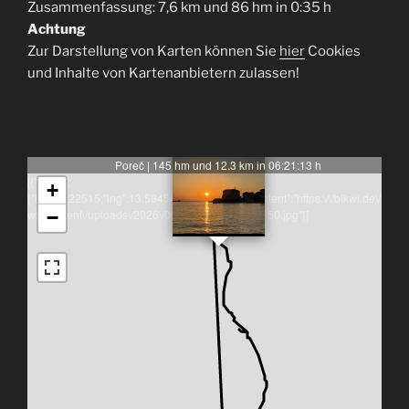
Zusammenfassung: 7,6 km und 86 hm in 0:35 h
Achtung
Zur Darstellung von Karten können Sie
hier
Cookies
und Inhalte von Kartenanbietern zulassen!
Poreč | 145 hm und 12.3 km in 06:21:13 h
[{"latlng":
+
{"lat":45.22515,"lng":13.594541666666666},"content":"https:\/\/bikwi.de\/
wp-content\/uploads\/2026\/05\/img_0009-150x150.jpg"}]
−