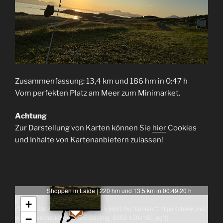
Zusammenfassung: 13,4 km und 186 hm in 0:47 h
Vom perfekten Platz am Meer zum Minimarket.
Achtung
Zur Darstellung von Karten können Sie
hier
Cookies
und Inhalte von Kartenanbietern zulassen!
Shoppen in Laide | 220 hm und 13.5 km in 00:49:20 h
[{"latlng":
+
{"lat":57.90049722222222,"lng":-5.559125},"content":"https:\/\/bikwi.de\/
wp-content\/uploads\/2025\/08\/img_6952-150x150.jpg"}]
−