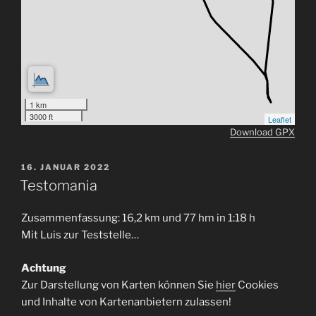
1 km
3000 ft
Leaflet
Download GPX
VERÖFFENTLICHT
16. JANUAR 2022
AM
Testomania
Zusammenfassung: 16,2 km und 77 hm in 1:18 h
Mit Luis zur Teststelle…
Achtung
Zur Darstellung von Karten können Sie
hier
Cookies
und Inhalte von Kartenanbietern zulassen!