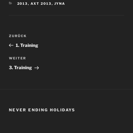
KATEGORIEN
2013
,
AXT 2013
,
JYNA
Beitragsnavigation
Vorheriger
ZURÜCK
Beitrag
1. Training
Nächster
WEITER
Beitrag
3. Training
NEVER ENDING HOLIDAYS