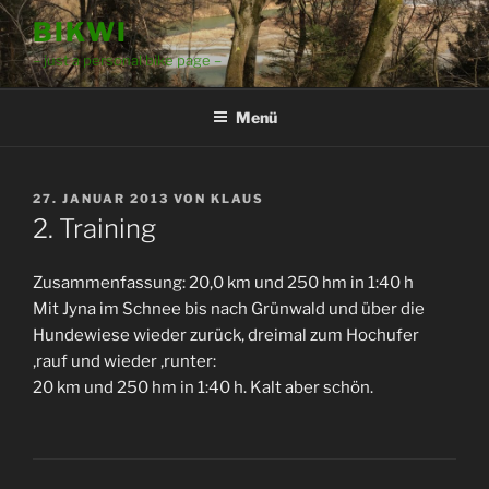
Zum
BIKWI
Inhalt
– just a personal bike page –
springen
Menü
VERÖFFENTLICHT
27. JANUAR 2013
VON
KLAUS
AM
2. Training
Zusammenfassung: 20,0 km und 250 hm in 1:40 h
Mit Jyna im Schnee bis nach Grünwald und über die
Hundewiese wieder zurück, dreimal zum Hochufer
‚rauf und wieder ‚runter:
20 km und 250 hm in 1:40 h. Kalt aber schön.