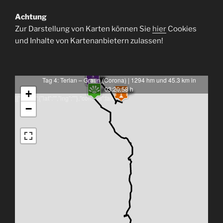
Achtung
Zur Darstellung von Karten können Sie
hier
Cookies
und Inhalte von Kartenanbietern zulassen!
Tag 4: Terlan – Graun (Corona) | 1294 hm und 45.3 km in
03:20:58 h
+
[{"latlng":{"lat":"","lng":""},"content":false}]
−