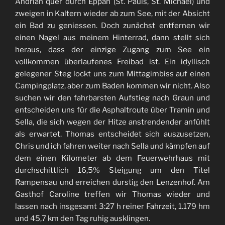
Andrian quer durch Eppan (St. Pauls, St. Michael) und
zweigen in Kaltern wieder ab zum See, mit der Absicht
ein Bad zu geniessen. Doch zunächst entfernen wir
einen Nagel aus meinem Hinterrad, dann stellt sich
heraus, dass der einzige Zugang zum See ein
vollkommen überlaufenes Freibad ist. Ein idyllisch
gelegener Steg lockt uns zum Mittagimbiss auf einen
Campingplatz, aber zum Baden kommen wir nicht. Also
suchen wir den fahrbarsten Aufstieg nach Graun und
entscheiden uns für die Asphaltroute über Tramin und
Sella, die sich wegen der Hitze anstrendender anfühlt
als erwartet. Thomas entscheidet sich auszusetzen,
Chris und ich fahren weiter nach Sella und kämpfen auf
dem einen Kilometer ab dem Feuerwehrhaus mit
durchschittlich 16,5% Steigung um den Titel
Rampensau und erreichen durstig den Lenzenhof. Am
Gasthof Caroline treffen wir Thomas wieder und
lassen nach insgesamt 3:27 h reiner Fahrzeit, 1.179 hm
und 45,7 km den Tag ruhig ausklingen.