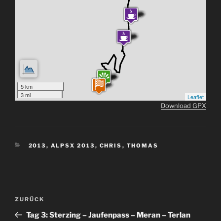
5 km
3 mi
Leaflet
Download GPX
KATEGORIEN
2013
,
ALPSX 2013
,
CHRIS
,
THOMAS
Beitragsnavigation
Vorheriger
ZURÜCK
Beitrag
Tag 3: Sterzing – Jaufenpass – Meran – Terlan