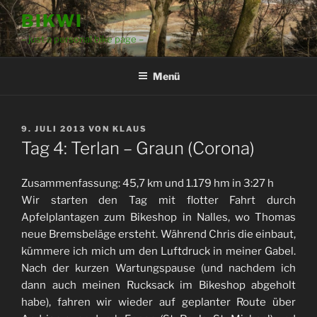
Zum
BIKWI
Inhalt
– just a personal bike page –
springen
Menü
VERÖFFENTLICHT
9. JULI 2013
VON
KLAUS
AM
Tag 4: Terlan – Graun (Corona)
Zusammenfassung: 45,7 km und 1.179 hm in 3:27 h
Wir starten den Tag mit flotter Fahrt durch
Apfelplantagen zum Bikeshop in Nalles, wo Thomas
neue Bremsbeläge ersteht. Während Chris die einbaut,
kümmere ich mich um den Luftdruck in meiner Gabel.
Nach der kurzen Wartungspause (und nachdem ich
dann auch meinen Rucksack im Bikeshop abgeholt
habe), fahren wir wieder auf geplanter Route über