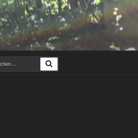
hen
Suchen
: