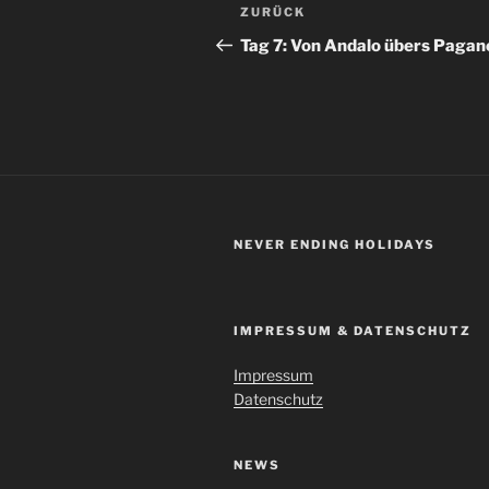
Beitragsnavigation
Vorheriger
ZURÜCK
Beitrag
Tag 7: Von Andalo übers Pagan
NEVER ENDING HOLIDAYS
IMPRESSUM & DATENSCHUTZ
Impressum
Datenschutz
NEWS