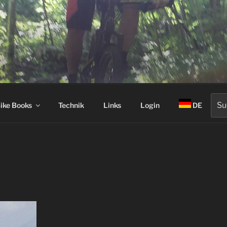
Suc
ike Books
Technik
Links
Login
DE
nach