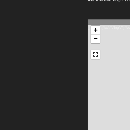
[{"latlng":{"lat":"","lng":""},"
+
−