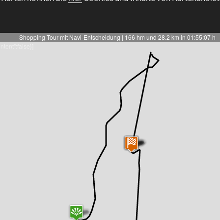
Shopping Tour mit Navi-Entscheidung | 166 hm und 28.2 km in 01:55:07 h
content":false}]