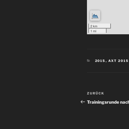
2 km
1 mi
KATEGORIEN
2015
,
AXT 2015
Beitragsnav
Vorheriger
ZURÜCK
Beitrag
Trainingsrunde nac