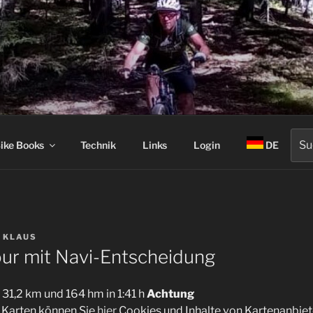
Suc
ike Books
Technik
Links
Login
DE
nach
N
KLAUS
ur mit Navi-Entscheidung
1,2 km und 164 hm in 1:41 h
Achtung
n Karten können Sie
hier
Cookies und Inhalte von Kartenanbiet