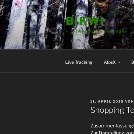
Zum
Inhalt
BIKWI
springen
– just a personal bike page –
Live Tracking
AlpsX
B
VERÖFFENTLICHT
11. APRIL 2015
VO
AM
Shopping To
Zusammenfassung: 3
Zur Darstellung vo