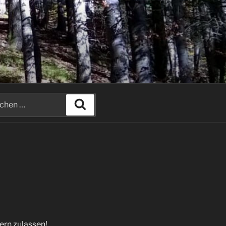
hen
Suchen
:
ern zulassen!