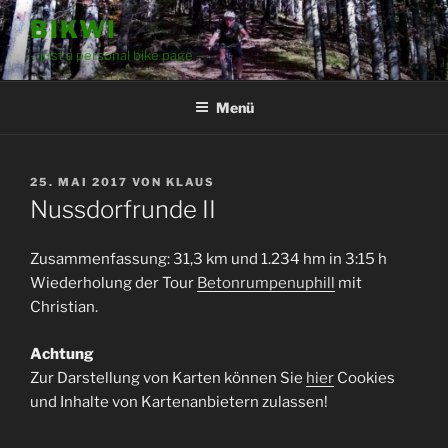
Zum
BIKWI
Inhalt
– just a personal bike page –
springen
Menü
VERÖFFENTLICHT
25. MAI 2017
VON
KLAUS
AM
Nussdorfrunde II
Zusammenfassung: 31,3 km und 1.234 hm in 3:15 h
Wiederholung der Tour
Betonrumpenuphill
mit
Christian.
Achtung
Zur Darstellung von Karten können Sie
hier
Cookies
und Inhalte von Kartenanbietern zulassen!