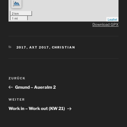
2 km
1 mi
Leaflet
Download GPX
KATEGORIEN
2017
,
AXT 2017
,
CHRISTIAN
Beitragsnavigation
Vorheriger
ZURÜCK
Beitrag
Gmund – Aueralm 2
Nächster
WEITER
Beitrag
Work in – Work out (KW 21)