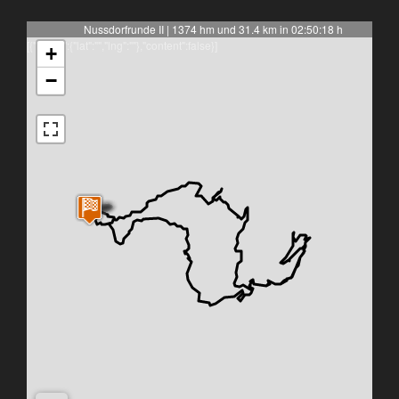
Nussdorfrunde II | 1374 hm und 31.4 km in 02:50:18 h
[{"latlng":{"lat":"","lng":""},"content":false}]
+
−