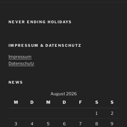
NEVER ENDING HOLIDAYS
IMPRESSUM & DATENSCHUTZ
Impressum
Datenschutz
NEWS
August 2026
M
D
M
D
F
S
S
1
2
3
4
5
6
7
8
9