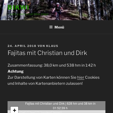
Zum
BIKWI
Inhalt
– just a personal bike page –
springen
Menü
VERÖFFENTLICHT
24. APRIL 2018
VON
KLAUS
AM
Fajitas mit Christian und Dirk
Zusammenfassung: 38,0 km und 538 hm in 1:42 h
Achtung
Zur Darstellung von Karten können Sie
hier
Cookies
und Inhalte von Kartenanbietern zulassen!
Fajitas mit Christian und Dirk | 628 hm und 38 km in
01:52:39 h
+
[{"latlng":{"lat":"","lng":""},"content":false}]