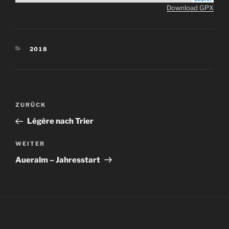
Download GPX
KATEGORIEN
2018
Beitragsnavigation
Vorheriger
ZURÜCK
Beitrag
Légère nach Trier
Nächster
WEITER
Beitrag
Aueralm – Jahresstart