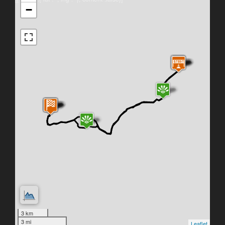
−
3 km
3 mi
Leaflet