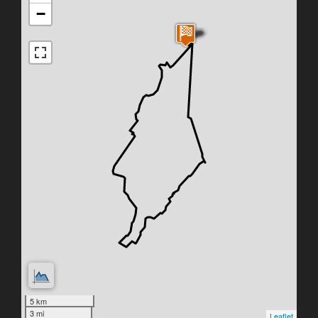
−
5 km
3 mi
Leaflet