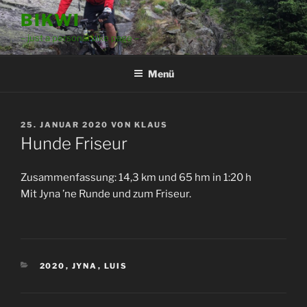
Zum
BIKWI
Inhalt
– just a personal bike page –
springen
Menü
VERÖFFENTLICHT
25. JANUAR 2020
VON
KLAUS
AM
Hunde Friseur
Zusammenfassung: 14,3 km und 65 hm in 1:20 h
Mit Jyna ’ne Runde und zum Friseur.
KATEGORIEN
2020
,
JYNA
,
LUIS