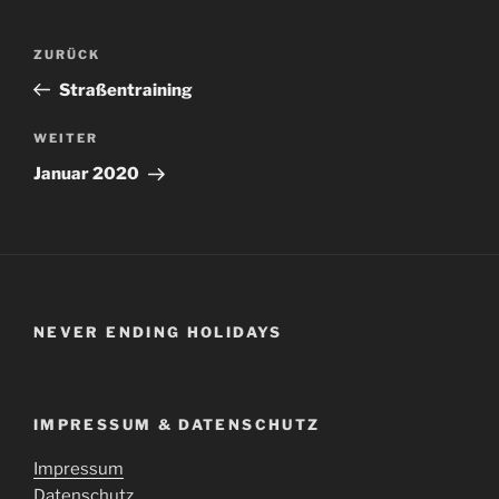
Beitragsnavigation
Vorheriger
ZURÜCK
Beitrag
Straßentraining
Nächster
WEITER
Beitrag
Januar 2020
NEVER ENDING HOLIDAYS
IMPRESSUM & DATENSCHUTZ
Impressum
Datenschutz