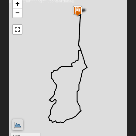
[{"latlng":{"lat":"","lng":""},"content":false}]
+
−
5 km