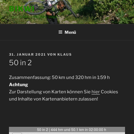
Zum
BIKWI
Inhalt
– just a personal bike page –
springen
Menü
VERÖFFENTLICHT
31. JANUAR 2021
VON
KLAUS
AM
50 in 2
Zusammenfassung: 50 km und 320 hm in 1:59 h
Achtung
Zur Darstellung von Karten können Sie
hier
Cookies
und Inhalte von Kartenanbietern zulassen!
50 in 2 | 444 hm und 50.1 km in 02:00:00 h