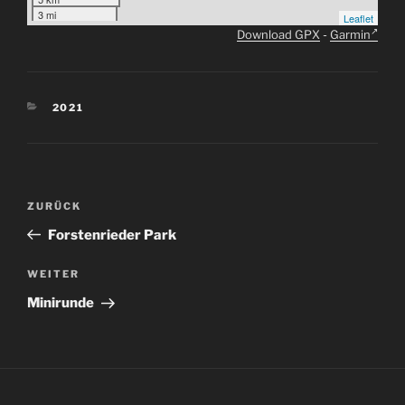
3 mi
Leaflet
Download GPX
-
Garmin
KATEGORIEN
2021
Beitragsnavigation
Vorheriger
ZURÜCK
Beitrag
Forstenrieder Park
Nächster
WEITER
Beitrag
Minirunde