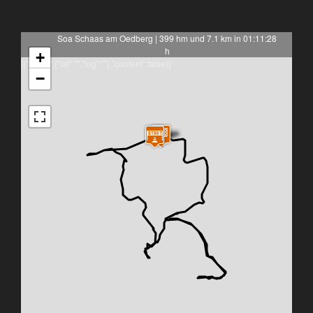
Soa Schaas am Oedberg | 399 hm und 7.1 km in 01:11:28
h
+
[{"latlng":{"lat":"","lng":""},"content":false}]
−