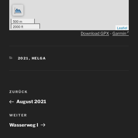
500 m
2000 ft
Leaflet
Download GPX
-
Garmin
KATEGORIEN
2021
,
HELGA
Beitragsnavigation
Vorheriger
ZURÜCK
Beitrag
August 2021
Nächster
WEITER
Beitrag
Wasserweg I