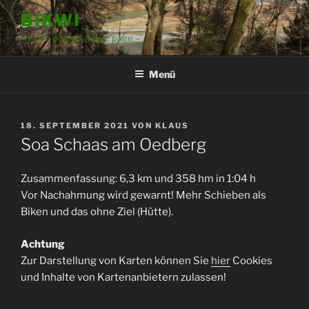
Zum
BIKWI
Inhalt
– just a personal bike page –
springen
Menü
VERÖFFENTLICHT
18. SEPTEMBER 2021
VON
KLAUS
AM
Soa Schaas am Oedberg
Zusammenfassung: 6,3 km und 358 hm in 1:04 h
Vor Nachahmung wird gewarnt! Mehr Schieben als
Biken und das ohne Ziel (Hütte).
Achtung
Zur Darstellung von Karten können Sie
hier
Cookies
und Inhalte von Kartenanbietern zulassen!