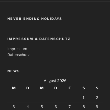
NEVER ENDING HOLIDAYS
IMPRESSUM & DATENSCHUTZ
Impressum
Datenschutz
NEWS
August 2026
M
D
M
D
F
S
S
1
2
3
4
5
6
7
8
9