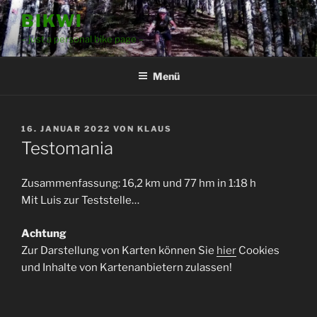
Zum
BIKWI
Inhalt
– just a personal bike page –
springen
Menü
VERÖFFENTLICHT
16. JANUAR 2022
VON
KLAUS
AM
Testomania
Zusammenfassung: 16,2 km und 77 hm in 1:18 h
Mit Luis zur Teststelle…
Achtung
Zur Darstellung von Karten können Sie
hier
Cookies
und Inhalte von Kartenanbietern zulassen!