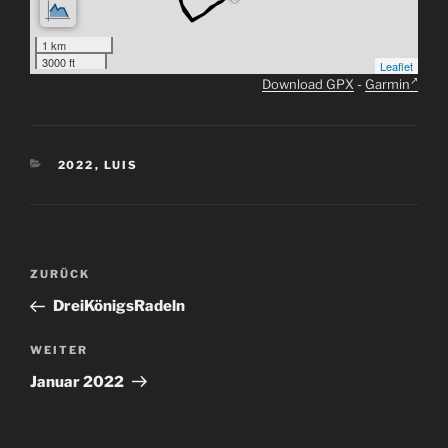
1 km
3000 ft
Leaflet
Download GPX
-
Garmin
KATEGORIEN
2022
,
LUIS
Beitragsnavigation
Vorheriger
ZURÜCK
Beitrag
DreiKönigsRadeln
Nächster
WEITER
Beitrag
Januar 2022