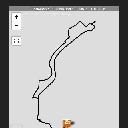
Testomania | 210 hm und 16.9 km in 01:13:01 h
[{"latlng":{"lat":"","lng":""},"content":false}]
+
−