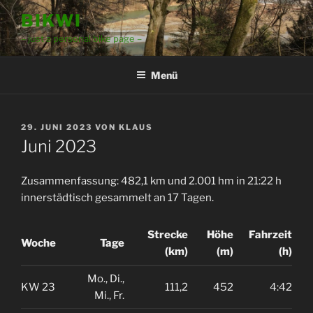
Zum
BIKWI
Inhalt
– just a personal bike page –
springen
Menü
VERÖFFENTLICHT
29. JUNI 2023
VON
KLAUS
AM
Juni 2023
Zusammenfassung: 482,1 km und 2.001 hm in 21:22 h
innerstädtisch gesammelt an 17 Tagen.
Strecke
Höhe
Fahrzeit
Woche
Tage
(km)
(m)
(h)
Mo., Di.,
KW 23
111,2
452
4:42
Mi., Fr.