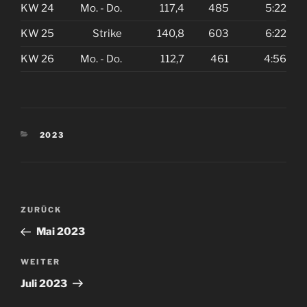
KW 24
Mo. - Do.
117,4
485
5:22
KW 25
Strike
140,8
603
6:22
KW 26
Mo. - Do.
112,7
461
4:56
KATEGORIEN
2023
Beitragsnavigation
Vorheriger
ZURÜCK
Beitrag
Mai 2023
Nächster
WEITER
Beitrag
Juli 2023