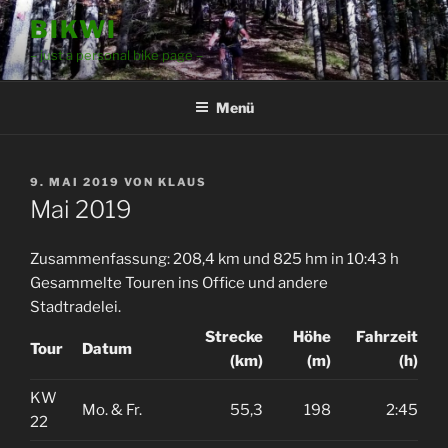
Zum
BIKWI
Inhalt
– just a personal bike page –
springen
Menü
VERÖFFENTLICHT
9. MAI 2019
VON
KLAUS
AM
Mai 2019
Zusammenfassung: 208,4 km und 825 hm in 10:43 h
Gesammelte Touren ins Office und andere
Stadtradelei.
Strecke
Höhe
Fahrzeit
Tour
Datum
(km)
(m)
(h)
KW
Mo. & Fr.
55,3
198
2:45
22