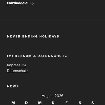
Beitrag
Isardaddelei
NEVER ENDING HOLIDAYS
IMPRESSUM & DATENSCHUTZ
Impressum
Datenschutz
NEWS
August 2026
M
D
M
D
F
S
S