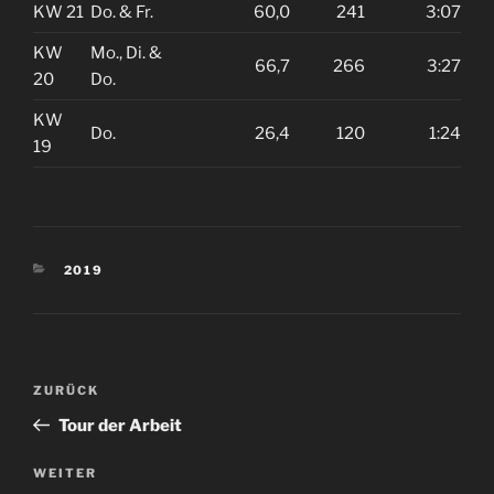
KW 21
Do. & Fr.
60,0
241
3:07
KW
Mo., Di. &
66,7
266
3:27
20
Do.
KW
Do.
26,4
120
1:24
19
KATEGORIEN
2019
Beitragsnavigation
Vorheriger
ZURÜCK
Beitrag
Tour der Arbeit
Nächster
WEITER