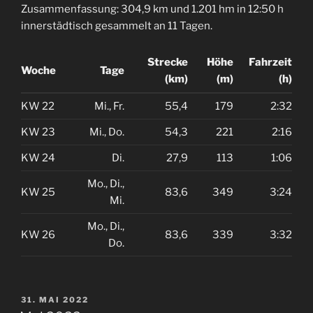
Zusammenfassung: 304,9 km und 1.201 hm in 12:50 h
innerstädtisch gesammelt an 11 Tagen.
Strecke
Höhe
Fahrzeit
Woche
Tage
(km)
(m)
(h)
KW 22
Mi., Fr.
55,4
179
2:32
KW 23
Mi., Do.
54,3
221
2:16
KW 24
Di.
27,9
113
1:06
Mo., Di.,
KW 25
83,6
349
3:24
Mi.
Mo., Di.,
KW 26
83,6
339
3:32
Do.
VERÖFFENTLICHT
31. MAI 2022
AM