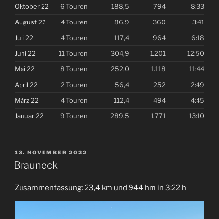
Oktober 22
6 Touren
188,5
794
8:33
August 22
4 Touren
86,9
360
3:41
Juli 22
4 Touren
117,4
964
6:18
Juni 22
11 Touren
304,9
1.201
12:50
Mai 22
8 Touren
252,0
1.118
11:44
April 22
2 Touren
56,4
252
2:49
März 22
4 Touren
112,4
494
4:45
Januar 22
9 Touren
289,5
1.771
13:10
VERÖFFENTLICHT
13. NOVEMBER 2022
AM
Brauneck
Zusammenfassung: 23,4 km und 944 hm in 3:22 h