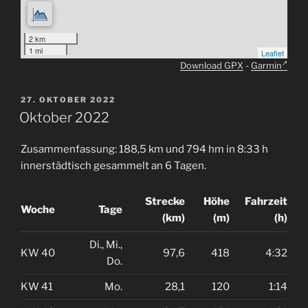
2 km
1 mi
Leaflet
Download GPX
-
Garmin
VERÖFFENTLICHT
27. OKTOBER 2022
AM
Oktober 2022
Zusammenfassung: 188,5 km und 794 hm in 8:33 h
innerstädtisch gesammelt an 6 Tagen.
Strecke
Höhe
Fahrzeit
Woche
Tage
(km)
(m)
(h)
Di., Mi.,
KW 40
97,6
418
4:32
Do.
KW 41
Mo.
28,1
120
1:14