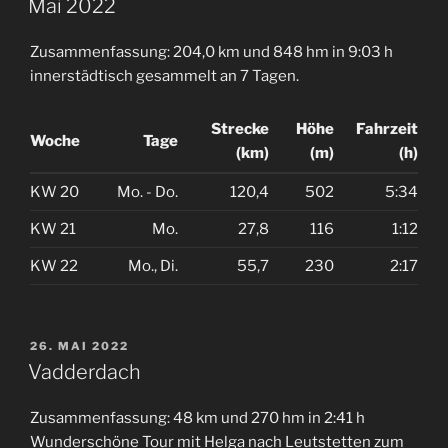
Mai 2022
Zusammenfassung: 204,0 km und 848 hm in 9:03 h
innerstädtisch gesammelt an 7 Tagen.
Strecke
Höhe
Fahrzeit
Woche
Tage
(km)
(m)
(h)
KW 20
Mo. - Do.
120,4
502
5:34
KW 21
Mo.
27,8
116
1:12
KW 22
Mo., Di.
55,7
230
2:17
VERÖFFENTLICHT
26. MAI 2022
AM
Vadderdach
Zusammenfassung: 48 km und 270 hm in 2:41 h
Wunderschöne Tour mit Helga nach Leutstetten zum