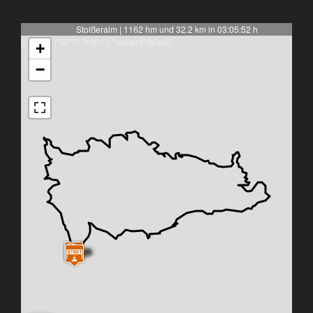
Stoißeralm | 1162 hm und 32.2 km in 03:05:52 h
[{"latlng":{"lat":"","lng":""},"content":false}]
+
−