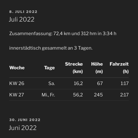
VERÖFFENTLICHT
8. JULI 2022
AM
Juli 2022
Zusammenfassung: 72,4 km und 312 hm in 3:34 h
innerstädtisch gesammelt an 3 Tagen.
Strecke
Höhe
Fahrzeit
Woche
Tage
(km)
(m)
(h)
KW 26
Sa.
16,2
67
1:17
KW 27
Mi., Fr.
56,2
245
2:17
VERÖFFENTLICHT
30. JUNI 2022
AM
Juni 2022