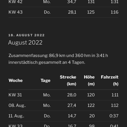
KW 42
Mo.
34,7
131
1:31
KW 43
Do.
28,1
125
1:16
VERÖFFENTLICHT
18. AUGUST 2022
AM
August 2022
Zusammenfassung: 86,9 km und 360 hm in 3:41 h
innerstädtisch gesammelt an 4 Tagen.
Strecke
Höhe
Fahrzeit
Woche
Tage
(km)
(m)
(h)
KW 31
Mo.
28,0
120
1:11
08. Aug..
Mo.
27,4
122
1:12
11. Aug..
Do.
14,7
20
0:37
KW 33
Do.
16,7
98
0:41