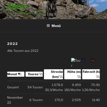
Zum
BIKWI
Inhalt
– just a personal bike page –
springen
Menü
2022
Alle Touren aus 2022
Strecke (km)
Sortiere aufsteigend nach
Strecke
Höhe (m)
Sortiere aufsteigend nac
Höhe (m)
Fahrzeit (h)
Sortiere aufste
Fahrzeit (h)
Monat
Sortiere aufsteigend nach
Monat
Touren
Sortiere aufsteigend nach
Touren
(km)
1.578,0
9.459
75:30
Gesamt
54 Touren
30,3/Woche
181/Woche
1:26/Woche
November
6 Touren
170,0
2.505
11:40
22