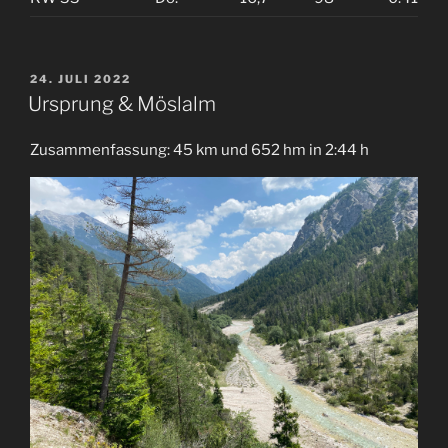
VERÖFFENTLICHT
24. JULI 2022
AM
Ursprung & Möslalm
Zusammenfassung: 45 km und 652 hm in 2:44 h