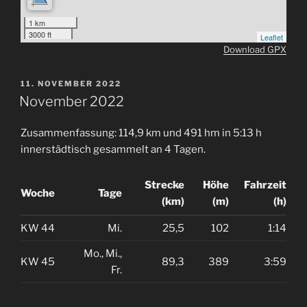
1 km
3000 ft
Leaflet
Download GPX
VERÖFFENTLICHT
11. NOVEMBER 2022
AM
November 2022
Zusammenfassung: 114,9 km und 491 hm in 5:13 h
innerstädtisch gesammelt an 4 Tagen.
Strecke
Höhe
Fahrzeit
Woche
Tage
(km)
(m)
(h)
KW 44
Mi.
25,5
102
1:14
Mo., Mi.,
KW 45
89,3
389
3:59
Fr.