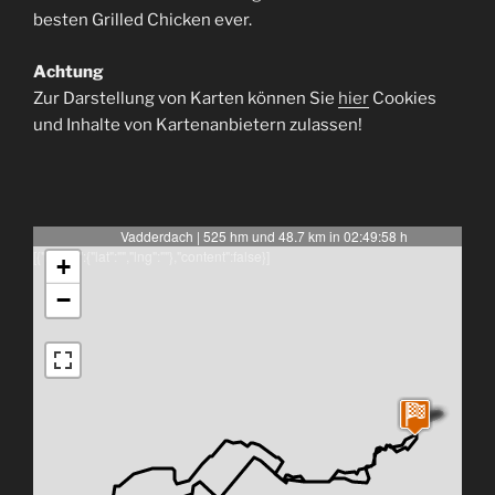
besten Grilled Chicken ever.
Achtung
Zur Darstellung von Karten können Sie
hier
Cookies
und Inhalte von Kartenanbietern zulassen!
Vadderdach | 525 hm und 48.7 km in 02:49:58 h
[{"latlng":{"lat":"","lng":""},"content":false}]
+
−