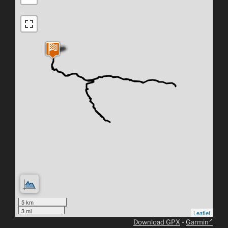
5 km
3 mi
Leaflet
Download GPX
-
Garmin