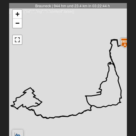
Brauneck | 944 hm und 23.4 km in 03:22:44 h
[{"latlng":{"lat":"","lng":""},"content":false}]
+
−