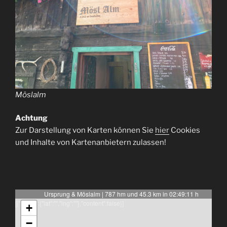
Möslalm
Achtung
Zur Darstellung von Karten können Sie
hier
Cookies
und Inhalte von Kartenanbietern zulassen!
Ursprung & Möslalm | 787 hm und 45.3 km in 02:49:11 h
[{"latlng":{"lat":"","lng":""},"content":false}]
+
−